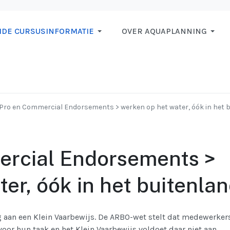
IDE CURSUSINFORMATIE
OVER AQUAPLANNING
ro en Commercial Endorsements > werken op het water, óók in het 
rcial Endorsements >
er, óók in het buitenla
g aan een Klein Vaarbewijs. De ARBO-wet stelt dat medewerker
oor hun taak en het Klein Vaarbewijs voldoet daar niet aan.