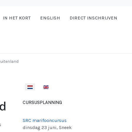
IN HET KORT
ENGLISH
DIRECT INSCHRIJVEN
buitenland
Selecteer de taal
nd
CURSUSPLANNING
SRC marifooncursus
s
dinsdag 23 juni, Sneek