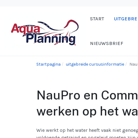
START
UITGEBRE
NIEUWSBRIEF
Startpagina
uitgebreide cursusinformatie
NauP
NauPro en Comme
werken op het wat
Wie werkt op het water heeft vaak niet genoe
voldoende getraind en opgeleid moeten zijn v