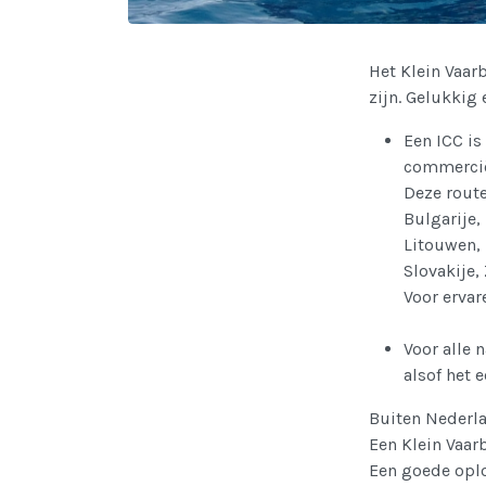
Het Klein Vaar
zijn. Gelukkig
Een ICC is
commercië
Deze route
Bulgarije, 
Litouwen,
Slovakije,
Voor ervar
Voor alle 
alsof het 
Buiten Nederla
Een Klein Vaar
Een goede oplo