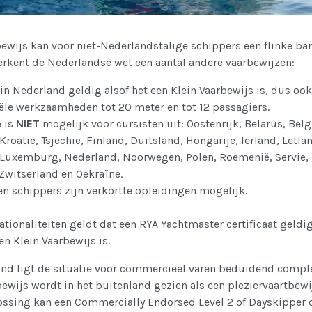
bewijs kan voor niet-Nederlandstalige schippers een flinke bar
 erkent de Nederlandse wet een aantal andere vaarbewijzen:
 in Nederland geldig alsof het een Klein Vaarbewijs is, dus ook
le werkzaamheden tot 20 meter en tot 12 passagiers.
 is
NIET
mogelijk voor cursisten uit: Oostenrijk, Belarus, Belg
Kroatië, Tsjechië, Finland, Duitsland, Hongarije, Ierland, Letla
 Luxemburg, Nederland, Noorwegen, Polen, Roemenië, Servië,
 Zwitserland en Oekraïne.
en schippers zijn verkortte opleidingen mogelijk.
nationaliteiten geldt dat een RYA Yachtmaster certificaat geldig
een Klein Vaarbewijs is.
nd ligt de situatie voor commercieel varen beduidend compl
bewijs wordt in het buitenland gezien als een pleziervaartbewi
ssing kan een Commercially Endorsed Level 2 of Dayskipper 