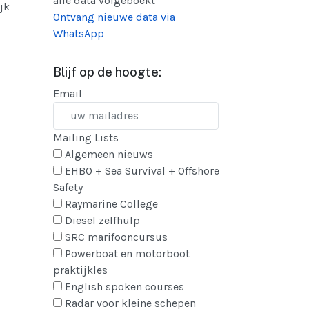
alle data volgeboekt
jk
Ontvang nieuwe data via
WhatsApp
Blijf op de hoogte:
Email
Mailing Lists
Algemeen nieuws
EHBO + Sea Survival + Offshore
Safety
Raymarine College
Diesel zelfhulp
SRC marifooncursus
Powerboat en motorboot
praktijkles
English spoken courses
Radar voor kleine schepen