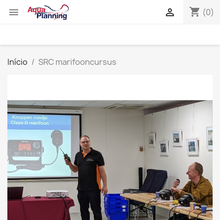
shopping_cart


(0)
Início
SRC marifooncursus