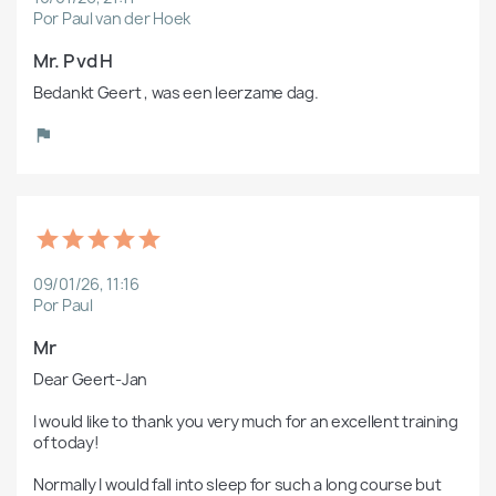
Por Paul van der Hoek
Mr. P vd H
Bedankt Geert , was een leerzame dag. 
09/01/26, 11:16
Por Paul
Mr 
Dear Geert-Jan

I would like to thank you very much for an excellent training 
of today!

Normally I would fall into sleep for such a long course but 