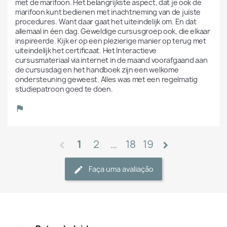
met de marifoon. Het belangrijkste aspect, dat je ook de 
marifoon kunt bedienen met inachtneming van de juiste 
procedures. Want daar gaat het uiteindelijk om. En dat 
allemaal in éen dag. Geweldige cursusgroep ook, die elkaar 
inspireerde. Kijk er op een plezierige manier op terug met 
uiteindelijk het certificaat. Het Interactieve 
cursusmateriaal via internet in de maand voorafgaand aan 
de cursusdag en het handboek zijn een welkome 
ondersteuning geweest. Alles was met een regelmatig 
studiepatroon goed te doen. 
1
2
…
18
19
chevron_left
chevron_right
Faça uma avaliação