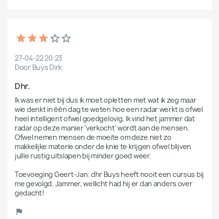
27-04-22 20:23
Door Buys Dirk
Dhr.
Ik was er niet bij dus ik moet opletten met wat ik zeg maar 
wie denkt in één dag te weten hoe een radar werkt is ofwel 
heel intelligent ofwel goedgelovig. Ik vind het jammer dat 
radar op deze manier 'verkocht' wordt aan de mensen. 
Ofwel nemen mensen de moeite om deze niet zo 
makkelijke materie onder de knie te krijgen ofwel blijven 
jullie rustig uitslapen bij minder goed weer. 

Toevoeging Geert-Jan: dhr Buys heeft nooit een cursus bij 
me gevolgd. Jammer, wellicht had hij er dan anders over 