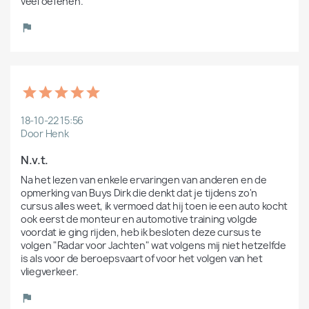
véél oefenen.
18-10-22 15:56
Door Henk
N.v.t.
Na het lezen van enkele ervaringen van anderen en de 
opmerking van Buys Dirk die denkt dat je tijdens zo'n 
cursus alles weet, ik vermoed dat hij toen ie een auto kocht 
ook eerst de monteur en automotive training volgde 
voordat ie ging rijden, heb ik besloten deze cursus te 
volgen "Radar voor Jachten" wat volgens mij niet hetzelfde 
is als voor de beroepsvaart of voor het volgen van het 
vliegverkeer.