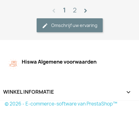
1
2
chevron_left
chevron_right
Omschrijf uw ervaring
Hiswa Algemene voorwaarden
WINKEL INFORMATIE
keyboard_arrow_down
© 2026 - E-commerce-software van PrestaShop™