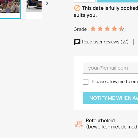


This date is fully booke
suits you.
Grade
Read user reviews (27)
Please allow me to ema
NOTIFY ME WHEN A
Retourbeleid
(bewerken met de modu