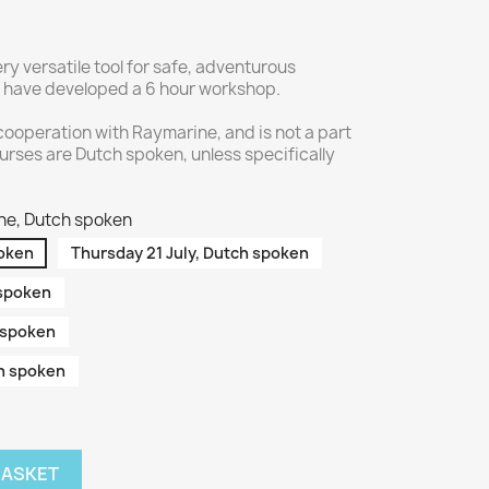
ry versatile tool for safe, adventurous
e have developed a 6 hour workshop.
 cooperation with Raymarine, and is not a part
ourses are Dutch spoken, unless specifically
ne, Dutch spoken
poken
Thursday 21 July, Dutch spoken
 spoken
 spoken
h spoken
BASKET