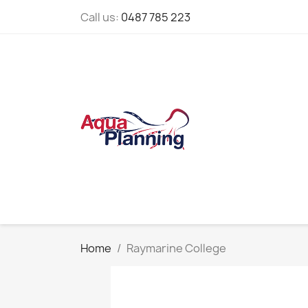
Call us:
0487 785 223
Home
Raymarine College