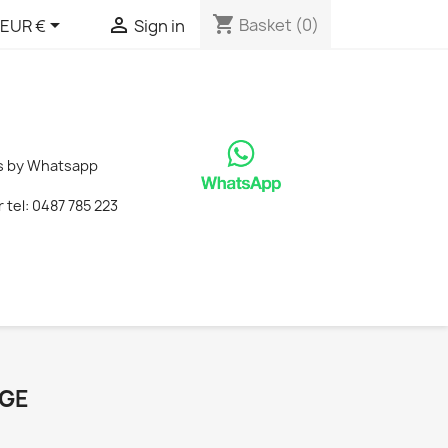
shopping_cart


Basket
(0)
EUR €
Sign in
tes by Whatsapp
tel: 0487 785 223
EGE