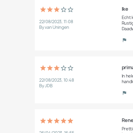
Ike
Echt 
22/08/2023, 11:08
Rustig
By van Uningen
Daadw
prim
In hel
22/08/2023, 10:48
handl
By JDB
Ren
Prett
26/04/2023, 16:55