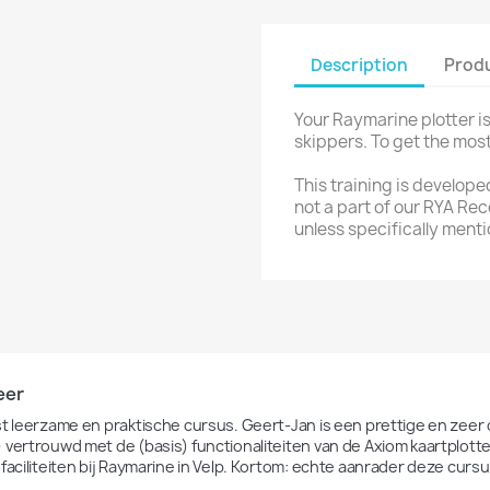
Description
Produ
Your Raymarine plotter is
skippers. To get the mos
This training is develope
not a part of our RYA Rec
unless specifically ment
eer
st leerzame en praktische cursus. Geert-Jan is een prettige en zeer 
vertrouwd met de (basis) functionaliteiten van de Axiom kaartplotter. 
 faciliteiten bij Raymarine in Velp. Kortom: echte aanrader deze cursu