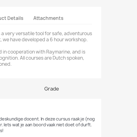
ct Details
Attachments
 a very versatile tool for safe, adventurous
t, we have developed a 6 hour workshop.
d in cooperation with Raymarine, and is
ognition. All courses are Dutch spoken,
ioned.
Grade
deskundige docent. In deze cursus raak je (nog 
Iets wat je aan boord vaak niet doet of durft. 
s!