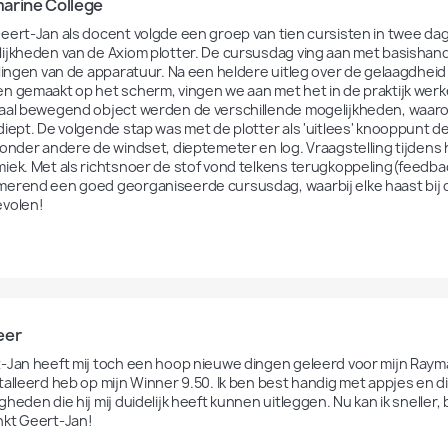
arine College
eert-Jan als docent volgde een groep van tien cursisten in twee dag
ijkheden van de Axiom plotter. De cursusdag ving aan met basishand
llingen van de apparatuur. Na een heldere uitleg over de gelaagdheid
n gemaakt op het scherm, vingen we aan met het in de praktijk werken 
aal bewegend object werden de verschillende mogelijkheden, waarond
diept. De volgende stap was met de plotter als 'uitlees' knooppunt 
 onder andere de windset, dieptemeter en log. Vraagstelling tijdens 
iek. Met als richtsnoer de stof vond telkens terugkoppeling(feedbac
erend een goed georganiseerde cursusdag, waarbij elke haast bij de 
volen!
eer
-Jan heeft mij toch een hoop nieuwe dingen geleerd voor mijn Raymar
talleerd heb op mijn Winner 9.50. Ik ben best handig met appjes en di
heden die hij mij duidelijk heeft kunnen uitleggen. Nu kan ik sneller, 
kt Geert-Jan!