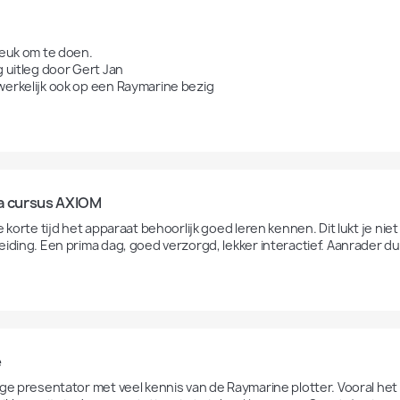
leuk om te doen.

 uitleg door Gert Jan 

erkelijk ook op een Raymarine bezig
a cursus AXIOM
e korte tijd het apparaat behoorlijk goed leren kennen. Dit lukt je nie
eiding. Een prima dag, goed verzorgd, lekker interactief. Aanrader du
e
ige presentator met veel kennis van de Raymarine plotter. Vooral het z