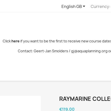

English GB
Currency:
Click
here
if you want to be the first to receive new course da
Contact: Geert-Jan Smolders / gj@aquaplanning.org or 
RAYMARINE COLL
€119.00