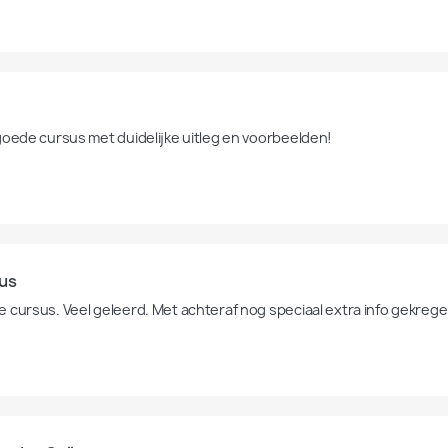
goede cursus met duidelijke uitleg en voorbeelden!
us
 cursus. Veel geleerd. Met achteraf nog speciaal extra info gekregen