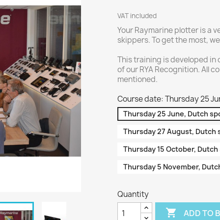
VAT included
Your Raymarine plotter is a ve
skippers. To get the most, w
This training is developed in
of our RYA Recognition. All c
mentioned.
Course date: Thursday 25 Ju
Thursday 25 June, Dutch s
Thursday 27 August, Dutch
Thursday 15 October, Dutch
Thursday 5 November, Dutc
Quantity

ADD TO 