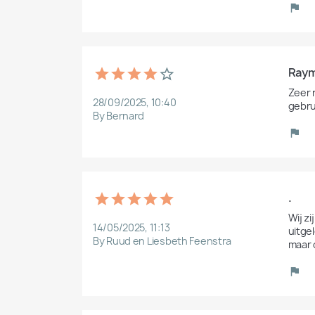
Raym
Zeer n
28/09/2025, 10:40
gebru
By Bernard
.
Wij z
14/05/2025, 11:13
uitge
By Ruud en Liesbeth Feenstra
maar 