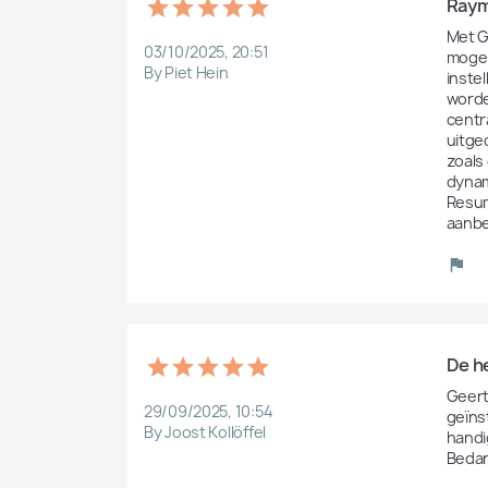
Raym
Met G
03/10/2025, 20:51
mogel
By Piet Hein
inste
worde
centr
uitge
zoals
dynam
Resum
aanbe
De h
Geert
29/09/2025, 10:54
geïns
By Joost Kollöffel
handig
Bedan